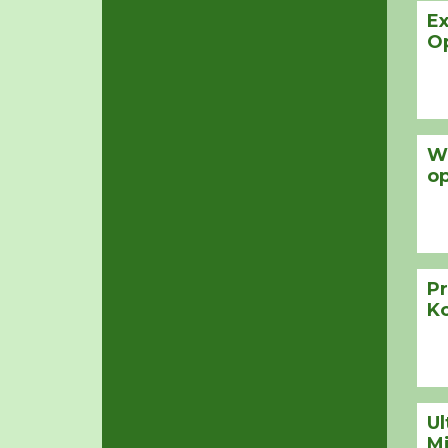
Ex
O
W
op
P
K
Ul
Mi