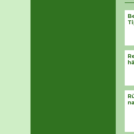
Be
Ti
Re
hä
R
n