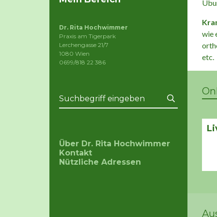
Übu
Kran
Dr. Rita Hochwimmer
wie 
Praxis am Tigerpark
orth
Lerchengasse 21/7
1080 Wien
etc.
0699/818 22 386
On
Li
Über Dr. Rita Hochwimmer
Kontakt
Nützliche Adressen
Au