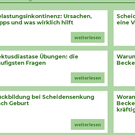
lastungsinkontinenz: Ursachen,
Scheid
pps und was wirklich hilft
eine 
weiterlesen
ktusdiastase Übungen: die
Warum
ufigsten Fragen
Becke
weiterlesen
ückbildung bei Scheidensenkung
Woran 
ach Geburt
Becke
kräftig
weiterlesen