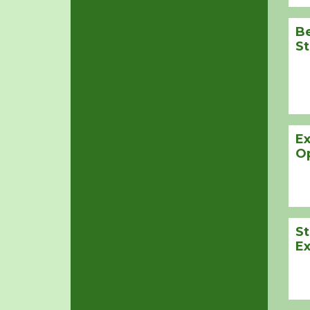
B
St
Ex
Op
S
Ex