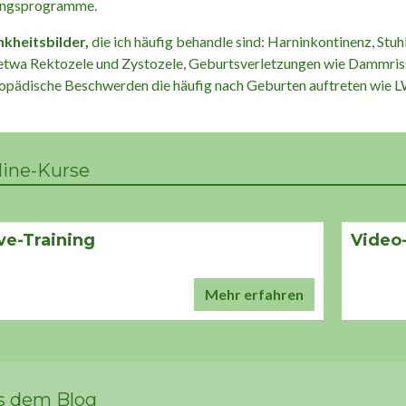
ngsprogramme.
kheitsbilder,
die ich häufig behandle sind: Harninkontinenz, St
etwa Rektozele und Zystozele, Geburtsverletzungen wie Dammris
opädische Beschwerden die häufig nach Geburten auftreten wie 
line-Kurse
ve-Training
Video-
Mehr erfahren
s dem Blog