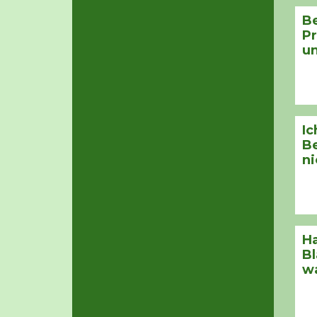
B
Pr
un
Ic
Be
ni
Ha
Bl
wa