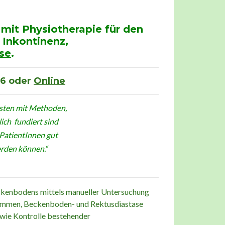
 mit Physiotherapie für den
Inkontinenz,
se
.
86 oder
Online
bsten
mit Methoden,
lich
fundiert sind
PatientInnen gut
rden können.“
ckenbodens mittels manueller Untersuchung
grammen, Beckenboden- und Rektusdiastase
wie Kontrolle bestehender