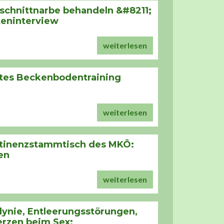
schnittnarbe behandeln &#8211;
teninterview
weiterlesen
ltes Beckenbodentraining
weiterlesen
ntinenzstammtisch des MKÖ:
en
weiterlesen
ynie, Entleerungsstörungen,
rzen beim Sex: