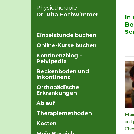
Physiotherapie
Dr. Rita Hochwimmer
In
Be
Se
Einzelstunde buchen
Online-Kurse buchen
Kontinenzblog –
Pelvipedia
Beckenboden und
Inkontinenz
Orthopädische
Erkrankungen
Ablauf
Therapiemethoden
Mei
und 
Kosten
Chec
Mein Bereich