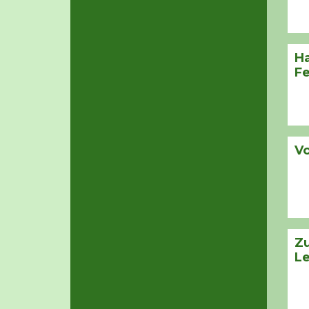
Ha
F
Vo
Z
L