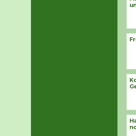
u
F
K
G
Ha
n