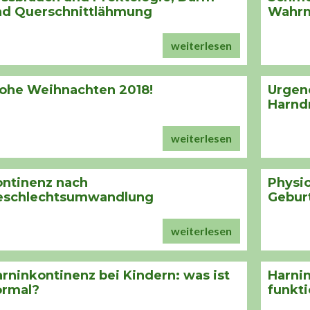
nd Querschnittlähmung
Wahrn
weiterlesen
rohe Weihnachten 2018!
Urgenc
Harndr
weiterlesen
ontinenz nach
Physi
eschlechtsumwandlung
Gebur
weiterlesen
rninkontinenz bei Kindern: was ist
Harnin
ormal?
funkt