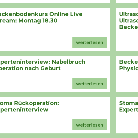
eckenbodenkurs Online Live
Ultras
ream: Montag 18.30
Ultras
Becke
weiterlesen
perteninterview: Nabelbruch
Becke
eration nach Geburt
Physi
weiterlesen
toma Rückoperation:
Stoma
perteninterview
Expert
weiterlesen