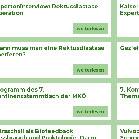
perteninterview: Rektusdiastase
Kaiser
peration
Exper
weiterlesen
ann muss man eine Rektusdiastase
Gezie
erieren?
weiterlesen
rogramm des 7.
7. Ko
ontinenzstammtisch der MKÖ
Them
weiterlesen
traschall als Biofeedback,
Vulvod
ssbrauch und Proktologie, Darm
Schme