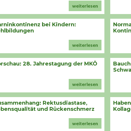
weiterlesen
rninkontinenz bei Kindern:
Norma
ehlbildungen
Konti
weiterlesen
rschau: 28. Jahrestagung der MKÖ
Bauch
Schwa
weiterlesen
usammenhang: Rektusdiastase,
Haben
ebensqualität und Rückenschmerz
Kolla
weiterlesen