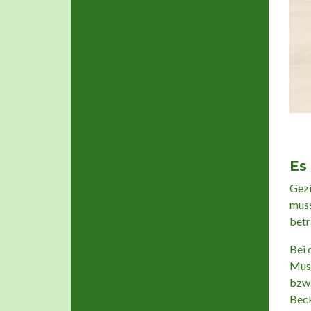
Es 
Gezi
muss
betr
Bei 
Musk
bzw.
Beck