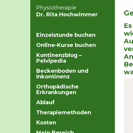
Physiotherapie
Ge
Dr. Rita Hochwimmer
Es
wi
Einzelstunde buchen
Au
Online-Kurse buchen
ve
Kontinenzblog –
An
Pelvipedia
Be
Beckenboden und
wa
Inkontinenz
Orthopädische
Erkrankungen
Ablauf
Therapiemethoden
Kosten
Mein Bereich