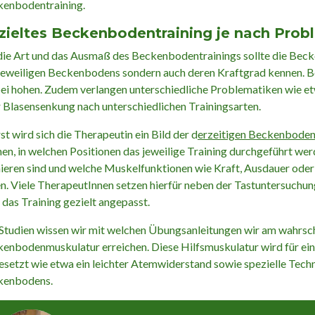
enbodentraining.
zieltes Beckenbodentraining je nach Prob
die Art und das Ausmaß des Beckenbodentrainings sollte die Beck
jeweiligen Beckenbodens sondern auch deren Kraftgrad kennen. Be
bei hohen. Zudem verlangen unterschiedliche Problematiken wie et
 Blasensenkung nach unterschiedlichen Trainingsarten.
st wird sich die Therapeutin ein Bild der d
erzeitigen Beckenboden
en, in welchen Positionen das jeweilige Training durchgeführt wer
nieren sind und welche Muskelfunktionen wie Kraft, Ausdauer ode
en. Viele TherapeutInnen setzen hierfür neben der Tastuntersuchu
 das Training gezielt angepasst.
Studien wissen wir mit welchen Übungsanleitungen wir am wahrsch
enbodenmuskulatur erreichen. Diese Hilfsmuskulatur wird für ei
esetzt wie etwa ein leichter Atemwiderstand sowie spezielle Tec
kenbodens.