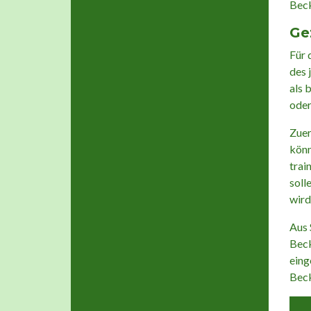
Beck
Ge
Für 
des 
als 
oder
Zuer
könn
trai
soll
wird
Aus 
Beck
eing
Bec