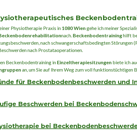
ysiotherapeutisches Beckenbodentrai
einer Physiotherapie Praxis in
1080 Wien
gehe ich meiner Speziali
Beckenbodenrehabilitation
nach.
Beckenbodentraining
hilft 
ungsbeschwerden, nach schwangerschaftsbedingten Störungen (R
Beschwerden nach Prostataoperationen.
n Beckenbodentraining in
Einzeltherapiesitzungen
biete ich a
ingruppen
an, um Sie auf Ihrem Weg zum voll funktionstüchtigen 
ünde für Beckenbodenbeschwerden und I
ufige Beschwerden bei Beckenbodenschw
ysiotherapie bei Beckenbodenbeschwerde