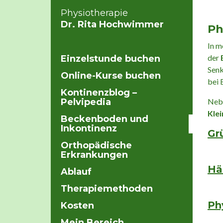
Physiotherapie
Dr. Rita Hochwimmer
Ph
In m
der
Einzelstunde buchen
Senk
Online-Kurse buchen
bei 
Kontinenzblog –
Pelvipedia
Nebe
Kle
Beckenboden und
Inkontinenz
Gr
Orthopädische
Erkrankungen
Hä
Ablauf
Therapiemethoden
Ph
Kosten
Mein Bereich