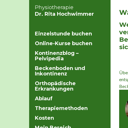
Physiotherapie
Wa
Dr. Rita Hochwimmer
We
ve
Einzelstunde buchen
Be
Online-Kurse buchen
si
Kontinenzblog –
Pelvipedia
Beckenboden und
Über
Inkontinenz
ents
Orthopädische
Beck
Erkrankungen
Ablauf
Therapiemethoden
Kosten
Mein Bereich