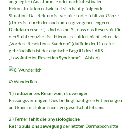
angelegter) Anastomose oder nach intestinaler
Rekonstruktion entwickelt sich häufig folgende
Situation: Das Rektum ist verkürzt oder fehlt zur Gänze
(d.h. es ist durch den nach unten gezogenen engeren
Dickdarm ersetzt). Und das heißt, dass das Reservoir für
den Stuhl reduziert ist. Hieraus resultiert nicht selten das
„Vordere Resektions-Syndrom“ (dafür in der Literatur
gebräuchlich ist der englische Begriff des LARS =
„
L
ow
A
nterior
R
esection
S
yndrome
“ – Abb. 6)
© Wunderlich
1.)
reduziertes Reservoir
, d.h. weniger
Fassungsvermögen. Dies bedingt häufigere Entleerungen
und kann mit Inkontinenz vergesellschaftet sein.
2.) Ferner
fehlt die physiologische
Retropulsionsbewegung
der letzten Darmabschnitte