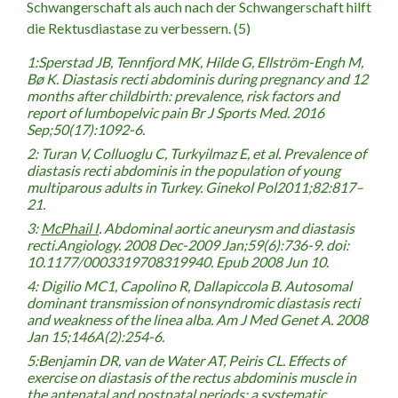
Schwangerschaft als auch nach der Schwangerschaft hilft
die Rektusdiastase zu verbessern. (5)
1:Sperstad JB, Tennfjord MK, Hilde G, Ellström-Engh M,
Bø K. Diastasis recti abdominis during pregnancy and 12
months after childbirth: prevalence, risk factors and
report of lumbopelvic pain
Br J Sports Med
. 2016
Sep;50(17):1092-6.
2: Turan V, Colluoglu C, Turkyilmaz E, et al. Prevalence of
diastasis r
ecti abdominis in the population of young
multiparous adults in Turkey. Ginekol Pol
2011;82:817–
21.
3:
McPhail I
. Abdominal aortic aneurysm and diastasis
recti.Angiology. 2008 Dec-2009 Jan;59(6):736-9. doi:
10.1177/0003319708319940. Epub 2008 Jun 10.
4: Digilio MC1, Capolino R, Dallapiccola B. Autosomal
dominant transmission of nonsyndromic diastasis recti
and weakness of the linea alba. Am J Med Genet A. 2008
Jan 15;146A(2):254-6.
5:Benjamin DR, van de Water AT, Peiris CL. Effects of
exercise on diastasis of the rectus abdominis muscle in
the antenatal and postnatal periods: a systematic