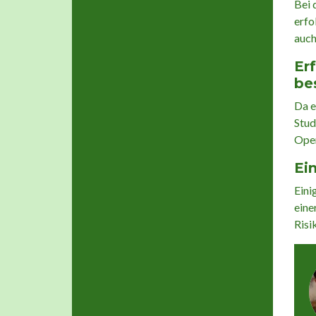
Bei 
erfo
auch
Er
be
Da e
Stud
Oper
Ei
Eini
eine
Risi