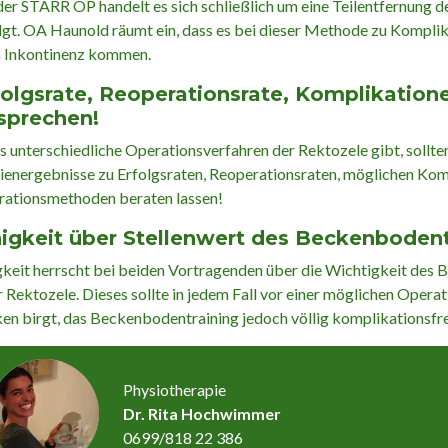
der STARR OP handelt es sich schließlich um eine Teilentfernung 
lgt. OA Haunold räumt ein, dass es bei dieser Methode zu Kompli
 Inkontinenz kommen.
folgsrate, Reoperationsrate, Komplikation
sprechen!
s unterschiedliche Operationsverfahren der Rektozele gibt, sollten
ienergebnisse zu Erfolgsraten, Reoperationsraten, möglichen Kom
ationsmethoden beraten lassen!
nigkeit über Stellenwert des Beckenbodent
gkeit herrscht bei beiden Vortragenden über die Wichtigkeit de
r Rektozele. Dieses sollte in jedem Fall vor einer möglichen Oper
ken birgt, das Beckenbodentraining jedoch völlig komplikationsfrei
Physiotherapie
Dr. Rita Hochwimmer
0699/818 22 386