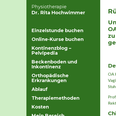
Physiotherapie
Rü
Dr. Rita Hochwimmer
Un
OA
Einzelstunde buchen
zu
Online-Kurse buchen
ge
Kontinenzblog –
Pelvipedia
Beckenboden und
De
Inkontinenz
OA H
Orthopädische
Erkrankungen
Vagi
Stuh
Ablauf
Prof
Therapiemethoden
Rekt
Kosten
Ch
Mein Bereich