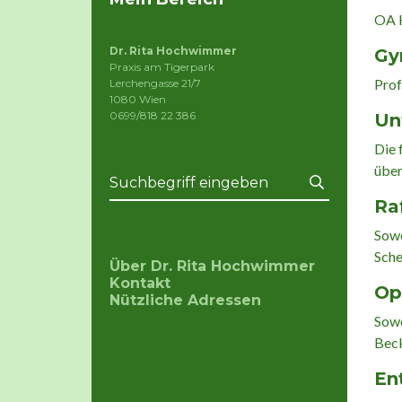
OA H
Dr. Rita Hochwimmer
Gy
Praxis am Tigerpark
Prof
Lerchengasse 21/7
1080 Wien
0699/818 22 386
Un
Die 
über
Ra
Sowo
Sche
Über Dr. Rita Hochwimmer
Kontakt
Op
Nützliche Adressen
Sowo
Beck
En