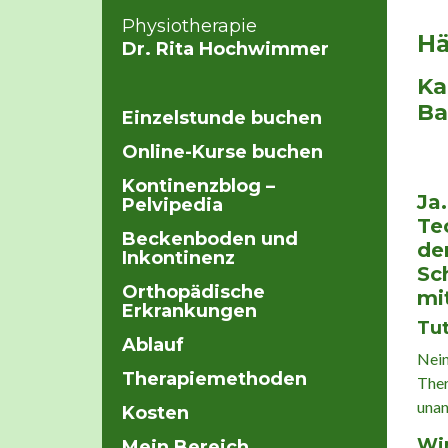
Physiotherapie
Hä
Dr. Rita Hochwimmer
Ka
Ba
Einzelstunde buchen
Online-Kurse buchen
Kontinenzblog –
Ja
Pelvipedia
Te
Beckenboden und
de
Inkontinenz
Sc
Orthopädische
mi
Erkrankungen
Tu
Ablauf
Nein
Therapiemethoden
Ther
una
Kosten
Wir
Mein Bereich