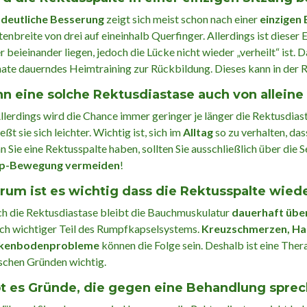
e
deutliche Besserung
zeigt sich meist schon nach einer
einzigen
tenbreite von drei auf eineinhalb Querfinger. Allerdings ist dieser
r beieinander liegen, jedoch die Lücke nicht wieder „verheilt“ ist
te dauerndes Heimtraining zur Rückbildung. Dieses kann in der Reg
n eine solche Rektusdiastase auch von allein
Allerdings wird die Chance immer geringer je länger die Rektusdias
ießt sie sich leichter. Wichtig ist, sich im
Alltag
so zu verhalten, das
 Sie eine Rektusspalte haben, sollten Sie ausschließlich über di
up-Bewegung vermeiden
!
um ist es wichtig dass die Rektusspalte wied
h die Rektusdiastase bleibt die Bauchmuskulatur
dauerhaft übe
ch wichtiger Teil des Rumpfkapselsystems.
Kreuzschmerzen, Ha
kenbodenprobleme
können die Folge sein. Deshalb ist eine Thera
schen Gründen wichtig.
t es Gründe, die gegen eine Behandlung spre