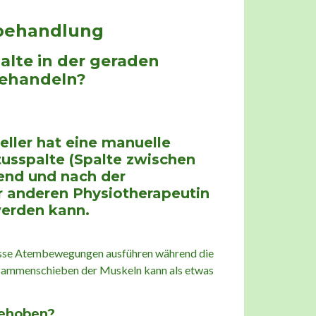
nbehandlung
lte in der geraden
behandeln?
eller hat eine manuelle
tusspalte (Spalte zwischen
end und nach der
er anderen Physiotherapeutin
werden kann.
wisse Atembewegungen ausführen während die
usammenschieben der Muskeln kann als etwas
behoben?