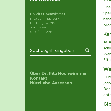
Ein
Spal
Dr. Rita Hochwimmer
nähe
Praxis am Tigerpark
Lerchengasse 21/7
Mona
1080 Wien
0699/818 22 386
Kan
Ja. 
schl
Wenn
Sit
War
Über Dr. Rita Hochwimmer
Durc
Kontakt
jedo
Nützliche Adressen
Bec
opti
Gib