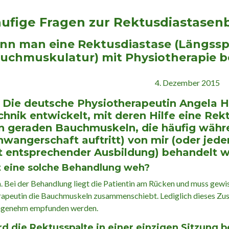
ufige Fragen zur Rektusdiastase
nn man eine Rektusdiastase (Längsspa
uchmuskulatur) mit Physiotherapie 
4. Dezember 2015
. Die deutsche Physiotherapeutin Angela H
chnik entwickelt, mit deren Hilfe eine Rek
n geraden Bauchmuskeln, die häufig währ
hwangerschaft auftritt) von mir (oder jed
t entsprechender Ausbildung) behandelt 
t eine solche Behandlung weh?
. Bei der Behandlung liegt die Patientin am Rücken und muss ge
apeutin die Bauchmuskeln zusammenschiebt. Lediglich dieses Z
ngenehm empfunden werden.
d die Rektusspalte in einer einzigen Sitzung 